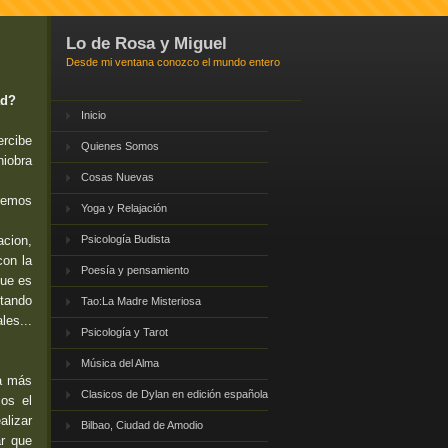
Lo de Rosa y Miguel
Desde mi ventana conozco el mundo entero
ad?
Inicio
ercibe
Quienes Somos
niobra
Cosas Nuevas
eremos
Yoga y Relajación
acion,
Psicología Budista
con la
Poesía y pensamiento
que es
ltando
Tao:La Madre Misteriosa
les...
Psicología y Tarot
Música del Alma
ea más
Clasicos de Dylan en edición española
os el
lizar
Bilbao, Ciudad de Amodio
ar que