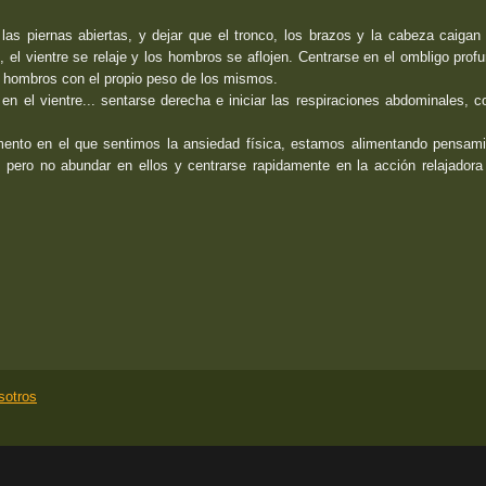
las piernas abiertas, y dejar que el tronco, los brazos y la cabeza caigan
 el vientre se relaje y los hombros se aflojen. Centrarse en el ombligo prof
os hombros con el propio peso de los mismos.
n el vientre... sentarse derecha e iniciar las respiraciones abdominales, c
mento en el que sentimos la ansiedad física, estamos alimentando pensam
 pero no abundar en ellos y centrarse rapidamente en la acción relajadora
sotros