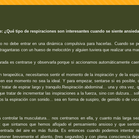
te: ¿Qué tipo de respiraciones son interesantes cuando se siente ansied
 uno no debe entrar en una dinámica compulsiva para hacerlas. Cuando se p
atragantaras con un hueso de melocotón y alguien tuviera que realizar una ma
arada es centrarse y observarla porque si accionamos automáticamente ca
n terapeútica, necesitamos sentir el momento de la inspiración y de la espir
 en ese momento no sea la ideal. Y para empezar, sentarse si es posible, 
 tratar de espirar largo y tranquilo.Respiración abdominal... una y otra vez, 
e tratar de incrementar las inspiraciones a la fuerza, sino con dulzura... so
 la espiración con sonido... sea en forma de suspiro, de gemido o de voca
controlar la musculatura... nos centramos en ella, y cuanto más larga s
ez que sintamos que hemos aflojado el pensamiento ansioso y que sentim
ntrada del aire es más fluída. Es entonces cuando podemos intentar rea
retener brevemente el aliento, (tres segundos) y con plena consciencia dej