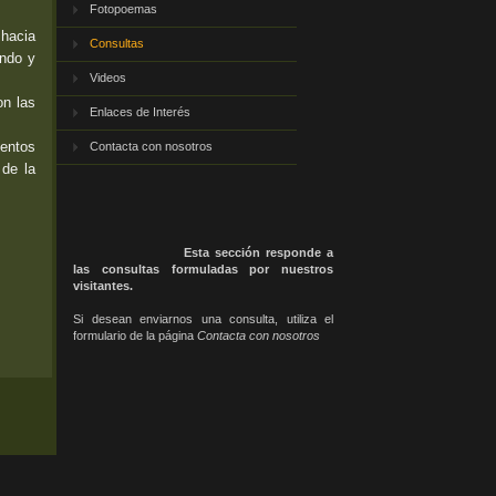
Fotopoemas
 hacia
Consultas
undo y
Videos
on las
Enlaces de Interés
ientos
Contacta con nosotros
 de la
Esta sección responde a
las consultas formuladas por nuestros
visitantes.
Si desean enviarnos una consulta, utiliza el
formulario de la página
Contacta con nosotros